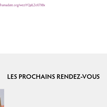
//framadate.org/weziYQxILZeX7X8x
LES PROCHAINS RENDEZ-VOUS