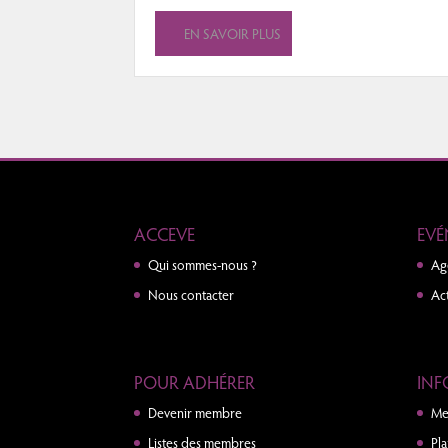
EN SAVOIR PLUS
ACCEVE
EVÉ
Qui sommes-nous ?
Ag
Nous contacter
Act
POUR ADHÉRER
INF
Devenir membre
Me
Listes des membres
Pla